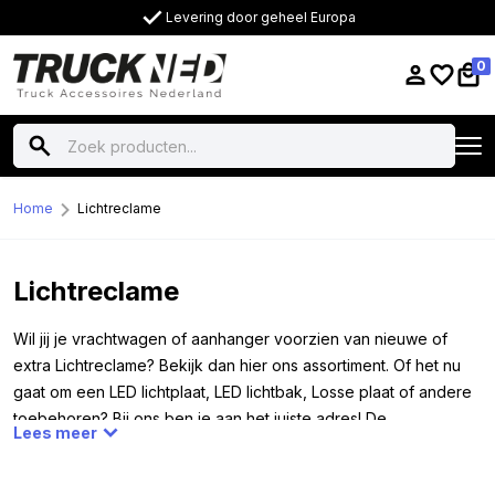
Levering door geheel Europa
0
Home
Lichtreclame
Lichtreclame
Wil jij je vrachtwagen of aanhanger voorzien van nieuwe of
extra Lichtreclame? Bekijk dan hier ons assortiment. Of het nu
gaat om een LED lichtplaat, LED lichtbak, Losse plaat of andere
toebehoren? Bij ons ben je aan het juiste adres! De
Lees meer
Lichtreclame die je op deze pagina aan zult treffen is te
gebruiken op 12 en/of 24 volt. Hierdoor kun je ze dus monteren