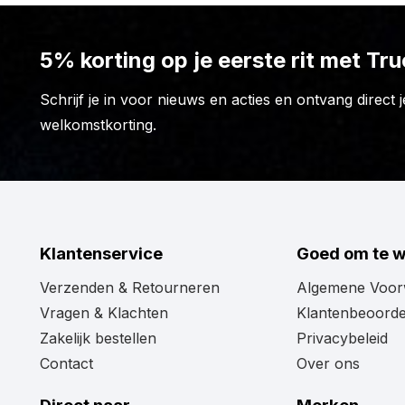
FOR9T Illusion achterlicht
Twijfel je nog of het Strands FOR9T Illusion achterlic
5% korting op je eerste rit met Tr
liever een andere uitvoering, formaat of stijl. Geen
achterlichten
vind je daarom volop alternatieven. Gro
Schrijf je in voor nieuws en acties en ontvang direct j
zit dat wél perfect past bij jouw truck, trailer of ande
welkomstkorting.
en ontdek het hele aanbod.
Klantenservice
Goed om te 
Verzenden & Retourneren
Algemene Voo
Vragen & Klachten
Klantenbeoorde
Zakelijk bestellen
Privacybeleid
Contact
Over ons