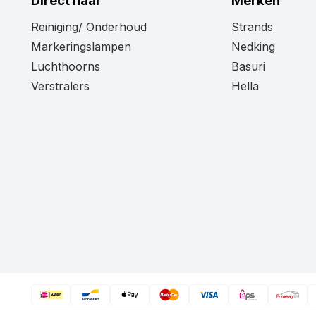
Direct naar
Merken
Reiniging/ Onderhoud
Strands
Markeringslampen
Nedking
Luchthoorns
Basuri
Verstralers
Hella