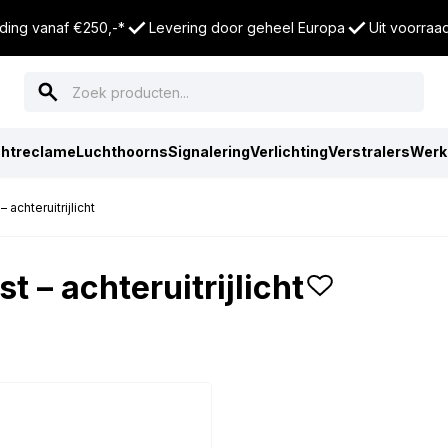
nding vanaf €250,-*
Levering door geheel Europa
Uit voorraa
chtreclame
Luchthoorns
Signalering
Verlichting
Verstralers
Werk
 achteruitrijlicht
t – achteruitrijlicht