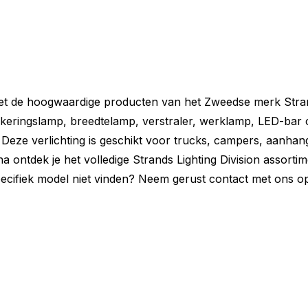
ion achterlicht perfect bij jouw voertuig
igenschappen overzichtelijk voor je
voor jouw toepassing.
 met de hoogwaardige producten van het Zweedse merk Stra
arkeringslamp, breedtelamp, verstraler, werklamp, LED-bar 
. Deze verlichting is geschikt voor trucks, campers, aanhan
 ontdek je het volledige Strands Lighting Division assortim
specifiek model niet vinden? Neem gerust contact met ons o
OR9T Illusion achterlicht niet helemaal
-serie zijn er meerdere uitvoeringen
aansluit bij jouw wensen en voertuig.
en rij: