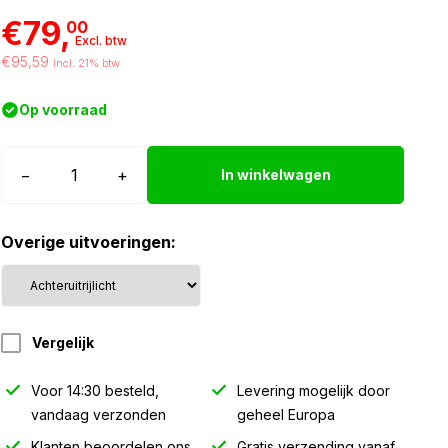
€79,
00
Excl. btw
€95,59
Incl. 21% btw
Op voorraad
Strands
−
+
In winkelwagen
FOR9T
Illusion
Overige uitvoeringen:
mist
–
achteruitrijlicht
aantal
Vergelijk
Voor 14:30 besteld,
Levering mogelijk door
vandaag verzonden
geheel Europa
Klanten beoordelen ons
Gratis verzending vanaf