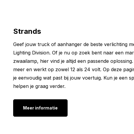
Je wilt natuurlijk ook zeker weten dat het FOR9T Illus
past. Daarom hebben we hieronder de belangrijkste e
genoteerd. Zo weet je direct of dit model geschikt is 
Strands
Lengte: 113 mm
Hoogte: 110 mm
Geef jouw truck of aanhanger de beste verlichting
Inbouwdiepte: 46 mm
Lighting Division. Of je nu op zoek bent naar een m
H.o.H.: 115 mm
zwaailamp, hier vind je altijd een passende oplossing
Overige modellen:
meer en werkt op zowel 12 als 24 volt. Op deze pagina
je eenvoudig wat past bij jouw voertuig. Kun je een 
Wil je wel een LED achterlicht, maar is het Strands F
helpen je graag verder.
wat je zoekt? Geen zorgen! Binnen de Strands FOR9T
verkrijgbaar. Zo vind je altijd een variant die perfect 
Hieronder zetten we de overige modellen voor je op e
Meer informatie
FOR9T Illusion 3 kamer achterlicht
FOR9T Illusion knipperlicht