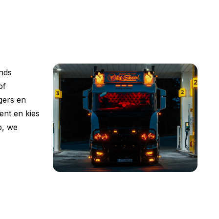
nds
of
gers en
ent en kies
p, we