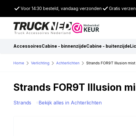
Voor 14:30 besteld, vandaag verzonden
Gratis verze
Accessoires
Cabine - binnenzijde
Cabine - buitenzijde
Li
Home
Verlichting
Achterlichten
Strands FOR9T Illusion mist –
Strands FOR9T Illusion mis
Strands
Bekijk alles in Achterlichten