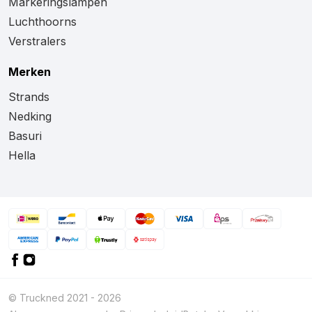
Markeringslampen
Luchthoorns
Verstralers
Merken
Strands
Nedking
Basuri
Hella
© Truckned 2021 - 2026