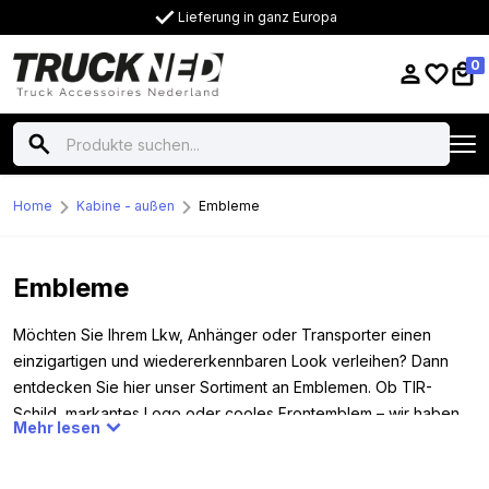
Lieferung in ganz Europa
0
Home
Kabine - außen
Embleme
Embleme
Möchten Sie Ihrem Lkw, Anhänger oder Transporter einen
einzigartigen und wiedererkennbaren Look verleihen? Dann
entdecken Sie hier unser Sortiment an Emblemen. Ob TIR-
Schild, markantes Logo oder cooles Frontemblem – wir haben
Mehr lesen
das Richtige für Sie! Embleme eignen sich perfekt, um Ihr
Fahrzeug zu personalisieren oder vorgeschriebene