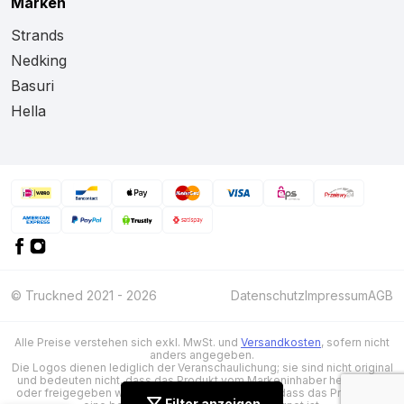
Marken
Strands
Nedking
Basuri
Hella
© Truckned 2021 - 2026
Datenschutz
Impressum
AGB
Alle Preise verstehen sich exkl. MwSt. und
Versandkosten
, sofern nicht
anders angegeben.
Die Logos dienen lediglich der Veranschaulichung; sie sind nicht original
und bedeuten nicht, dass das Produkt vom Markeninhaber hergestellt
oder freigegeben wurde. Sie zeigen lediglich an, dass das Produkt für
Filter anzeigen