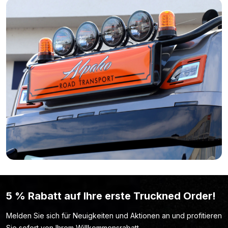
Bist du der Meinung, dass das aus Aluminium gefertigte T.I.R.
Schild ROT / SCHWARZ von Nedking nicht das ist, was du
suchst? Einfach weil die Farbe, Form oder Länge nicht deinen
Wünschen entspricht? Dann schau dir hier das komplette
Sortiment der Marke Nedking an.
5 % Rabatt auf Ihre erste Truckned Order!
Melden Sie sich für Neuigkeiten und Aktionen an und profitieren
Sie sofort von Ihrem Willkommensrabatt.