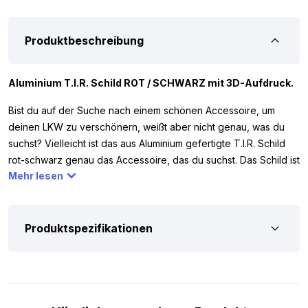
Produktbeschreibung
Aluminium T.I.R. Schild ROT / SCHWARZ mit 3D-Aufdruck.
Bist du auf der Suche nach einem schönen Accessoire, um
deinen LKW zu verschönern, weißt aber nicht genau, was du
suchst? Vielleicht ist das aus Aluminium gefertigte T.I.R. Schild
rot-schwarz genau das Accessoire, das du suchst. Das Schild ist
Mehr lesen
mit 3D-Druckbuchstaben versehen und lässt sich einfach an
deinem LKW und/oder Auflieger montieren.
Abmessungen:
Produktspezifikationen
Um sicherzugehen, dass du das T.I.R. Schild rot-schwarz dort
montieren kannst, wo du möchtest, haben wir unten die Maße
notiert. Die Maße des roten Aluminiumschilds mit schwarzen
Buchstaben sind wie folgt: