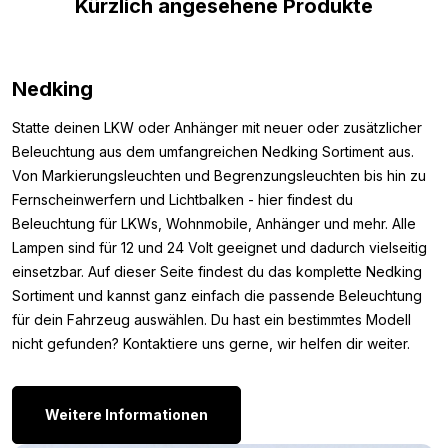
Kürzlich angesehene Produkte
Breite: 400 mm
Höhe: 250 mm
Andere Farben:
Nedking
Suchst du zwar ein aus Aluminium gefertigtes T.I.R. Schild, aber
Statte deinen LKW oder Anhänger mit neuer oder zusätzlicher
die Farbe ROT/SCHWARZ ist nicht das, was du suchst? Dann
Beleuchtung aus dem umfangreichen Nedking Sortiment aus.
schau dir hier die weiteren Farben an, die Nedking anbietet:
Von Markierungsleuchten und Begrenzungsleuchten bis hin zu
Fernscheinwerfern und Lichtbalken - hier findest du
TIR Schild SILBER/SCHWARZ
Beleuchtung für LKWs, Wohnmobile, Anhänger und mehr. Alle
TIR Schild SCHWARZ/ROT
Lampen sind für 12 und 24 Volt geeignet und dadurch vielseitig
TIR Schild SCHWARZ/GELB
einsetzbar. Auf dieser Seite findest du das komplette Nedking
TIR Schild GELB/SCHWARZ
Sortiment und kannst ganz einfach die passende Beleuchtung
TIR Schild BLAU/WEIẞ
für dein Fahrzeug auswählen. Du hast ein bestimmtes Modell
TIR Schild SCHWARZ/WEISS
nicht gefunden? Kontaktiere uns gerne, wir helfen dir weiter.
TIR Schild WEISS/SCHWARZ
TIR Schild GRÜN/WEISS
TIR Schild ROT/WEISS
Weitere Informationen
TIR Schild WEISS/ROT