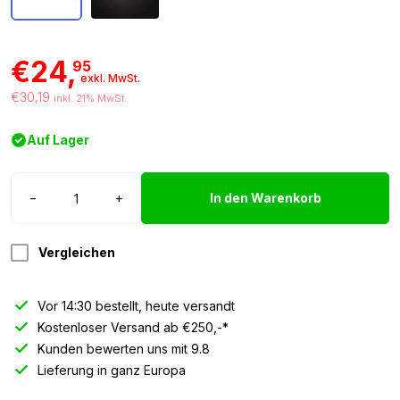
€24,
95
exkl. MwSt.
€30,19
inkl. 21% MwSt.
Auf Lager
T.I.R.
−
+
In den Warenkorb
Schild
ROT
/
Vergleichen
SCHWARZ
-
Vor 14:30 bestellt, heute versandt
40x25cm
Kostenloser Versand ab €250,-*
Menge
Kunden bewerten uns mit 9.8
Lieferung in ganz Europa