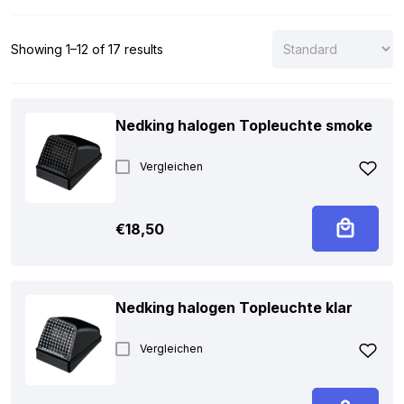
LKW, Transporter oder einem anderen Fahrzeugtyp montieren.
Auf dieser Seite finden Sie Artikel unter anderem der Marke
Nedking. Sie können die Topleuchte, die Sie suchen, nicht
Showing 1–12 of 17 results
finden? Bitte kontaktieren Sie uns und wir helfen Ihnen schnell
weiter.
Nedking halogen Topleuchte smoke
Vergleichen
€
18,50
Nedking halogen Topleuchte klar
Vergleichen