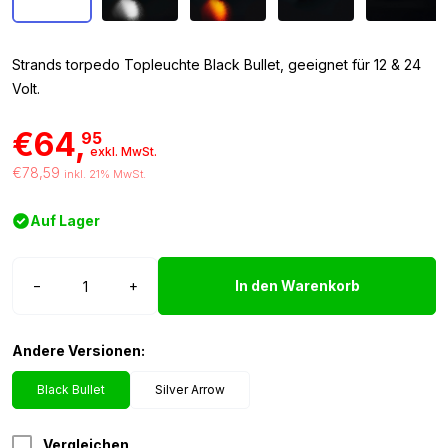
Strands torpedo Topleuchte Black Bullet, geeignet für 12 & 24
Volt.
€64,
95
exkl. MwSt.
€78,59
inkl. 21% MwSt.
Auf Lager
Strands
−
+
In den Warenkorb
torpedo
Topleuchte
Black
Andere Versionen:
Bullet
Menge
Black Bullet
Silver Arrow
Vergleichen