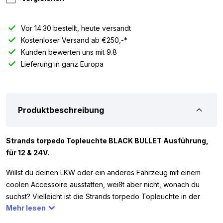
Vor 14:30 bestellt, heute versandt
Kostenloser Versand ab €250,-*
Kunden bewerten uns mit 9.8
Lieferung in ganz Europa
Produktbeschreibung
Strands torpedo Topleuchte BLACK BULLET Ausführung,
für 12 & 24V.
Willst du deinen LKW oder ein anderes Fahrzeug mit einem
coolen Accessoire ausstatten, weißt aber nicht, wonach du
suchst? Vielleicht ist die Strands torpedo Topleuchte in der
Mehr lesen
BLACK BULLET Ausführung mit integriertem Blitzer genau die
Lampe, die du suchst. Diese revolutionäre Topleuchte ist nicht