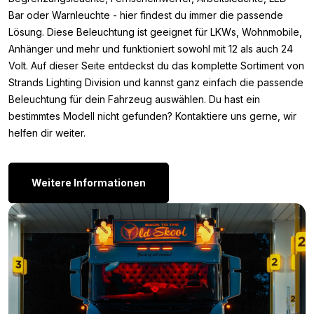
Bar oder Warnleuchte - hier findest du immer die passende
Weil du vor dem Kauf sicher sein willst, dass die Topleuchte an
Lösung. Diese Beleuchtung ist geeignet für LKWs, Wohnmobile,
die Stelle passt, an der du sie montieren möchtest, haben wir
Anhänger und mehr und funktioniert sowohl mit 12 als auch 24
unten die Abmessungen der torpedoförmigen Lampe notiert.
Volt. Auf dieser Seite entdeckst du das komplette Sortiment von
Die Abmessungen der Strands torpedo Topleuchte mit DUAL
Strands Lighting Division und kannst ganz einfach die passende
COLOR Standlicht sind:
Beleuchtung für dein Fahrzeug auswählen. Du hast ein
Länge: 426,6 mm
bestimmtes Modell nicht gefunden? Kontaktiere uns gerne, wir
Breite: 93,1 mm
helfen dir weiter.
Höhe: 94,1 mm
Andere Farben:
Weitere Informationen
Möchtest du eine Strands LED torpedo Topleuchte montieren,
aber die Ausführung mit schwarzem Gehäuse ist nicht die
Lampe, die du suchst? Dann wisse, dass die Strands torpedo
Topleuchte BLACK BULLET mit DUAL COLOR Standlicht auch in
einer silbernen Ausführung erhältlich ist. Die silberfarbene
Ausführung findest du hier.
Strands torpedo Topleuchte Silber