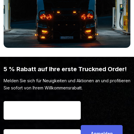
Bist du nach dem Lesen aller Spezifikationen immer noch nicht
zu 100 % überzeugt, dass die Strands torpedo Topleuchte
Einfach, weil Farbe,
BLACK BULLET das ist, was du suchst?
Form oder Länge nicht deinen Wünschen
entsprechen? Dann sieh dir hier das komplette
Sortiment der Marke Strands an.
5 % Rabatt auf Ihre erste Truckned Order!
Melden Sie sich für Neuigkeiten und Aktionen an und profitieren
Sie sofort von Ihrem Willkommensrabatt.
Name
*
E-Mail-Adresse
*