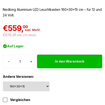
Nedking Aluminium LED Leuchtkasten 160x30x15 cm – für 12 und
24 Volt.
€559,
00
exkl. MwSt.
€676,39
inkl. 21% MwSt.
Auf Lager
Nedking
−
+
In den Warenkorb
Leuchtkasten
160x30x15cm
Menge
Andere Versionen:
Vergleichen