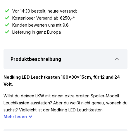
Vor 14:30 bestellt, heute versandt
Kostenloser Versand ab €250,-*
Kunden bewerten uns mit 9.8
Lieferung in ganz Europa
Produktbeschreibung
Nedking LED Leuchtkasten 160x30x15cm, für 12 und 24
Volt.
Willst du deinen LKW mit einem extra breiten Spoiler-Modell
Leuchtkasten ausstatten? Aber du weißt nicht genau, wonach du
suchst? Vielleicht ist der Nedking LED Leuchtkasten
Mehr lesen
160x30x15cm genau das, was du suchst! Der Nedking
Leuchtkasten ist aus hochwertigem Material gefertigt und mit
einem hellen LED-Streifen im Inneren ausgestattet. Durch den