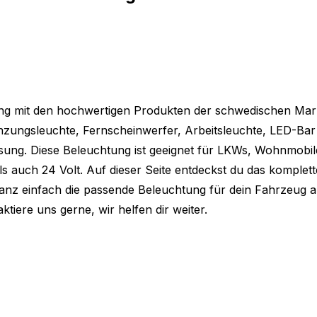
geführt. Die Abmessungen des Strands
:
ng mit den hochwertigen Produkten der schwedischen Mar
enzungsleuchte, Fernscheinwerfer, Arbeitsleuchte, LED-Bar
ösung. Diese Beleuchtung ist geeignet für LKWs, Wohnmobil
nem Geschmack, aber du möchtest nicht
s auch 24 Volt. Auf dieser Seite entdeckst du das komplett
e anderen Strands Modelle an.
 ganz einfach die passende Beleuchtung für dein Fahrzeug 
tiere uns gerne, wir helfen dir weiter.
or mit Klarglas nicht das ist, was du
ung nicht passt? Dann schau dir hier das