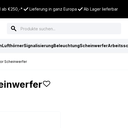
d ab €250,-*
Lieferung in ganz Europa
Ab Lager lieferbar
n
Lufthörner
Signalisierung
Beleuchtung
Scheinwerfer
Arbeitss
or Scheinwerfer
einwerfer