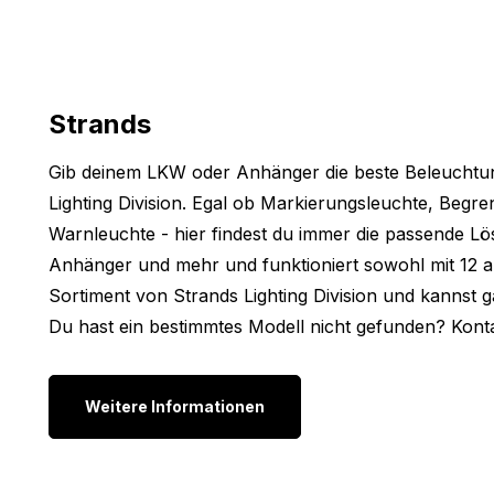
haben wir hier die Abmessungen der LED-Lampe auf
Ambassador Full-LED Scheinwerfer mit Klarglas sind
Höhe: 230,5 mm (245 mm inkl. Halterung)
Strands
Durchmesser: 230,5 mm
Dicke: 132 mm
Gib deinem LKW oder Anhänger die beste Beleuchtu
Andere Modelle:
Lighting Division. Egal ob Markierungsleuchte, Begr
Warnleuchte - hier findest du immer die passende L
Ist der Strands Ambassador Scheinwerfer nach dei
Anhänger und mehr und funktioniert sowohl mit 12 al
die Ausführung mit Klarglas? Dann schau dir hier di
Sortiment von Strands Lighting Division und kannst
Ambassador – DUNKEL
Du hast ein bestimmtes Modell nicht gefunden? Kontak
Ambassador – GELB
Bist du doch der Meinung, dass der Strands Ambassad
Weitere Informationen
suchst? Einfach weil die Farbe, Form oder Lichtleist
komplette Sortiment an
Fernscheinwerfern
an.