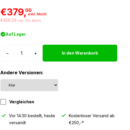
€379,
00
exkl. MwSt.
€458,59
inkl. 21% MwSt.
Auf Lager
Strands
−
+
In den Warenkorb
Ambassador
Scheinwerfer
Andere Versionen:
Menge
Vergleichen
Vor 14:30 bestellt, heute
Kostenloser Versand ab
versandt
€250,-*