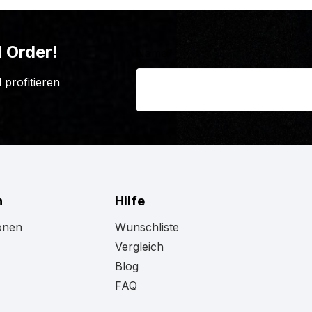
 Order!
Name
*
 profitieren
n
Hilfe
onen
Wunschliste
Vergleich
Blog
FAQ