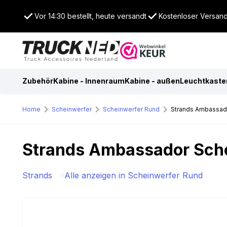
Vor 14:30 bestellt, heute versandt
Kostenloser Versan
Zubehör
Kabine - Innenraum
Kabine - außen
Leuchtkaste
Home
Scheinwerfer
Scheinwerfer Rund
Strands Ambassad
Strands Ambassador Sch
Strands
Alle anzeigen in Scheinwerfer Rund