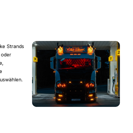
ke Strands
 oder
e,
e
auswählen.