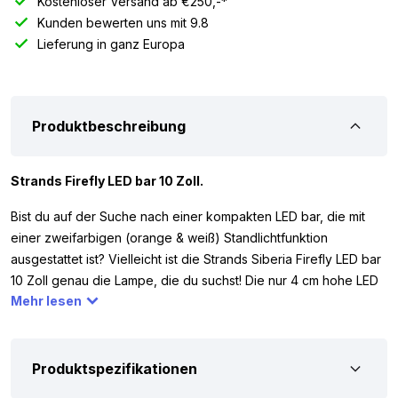
Kostenloser Versand ab €250,-*
Kunden bewerten uns mit 9.8
Lieferung in ganz Europa
Produktbeschreibung
Strands Firefly LED bar 10 Zoll.
Bist du auf der Suche nach einer kompakten LED bar, die mit
einer zweifarbigen (orange & weiß) Standlichtfunktion
ausgestattet ist? Vielleicht ist die Strands Siberia Firefly LED bar
10 Zoll genau die Lampe, die du suchst! Die nur 4 cm hohe LED
Mehr lesen
bar ist mit 7 LED-Punkten ausgestattet und hat eine theoretische
Lichtleistung von 6200 Lumen. Diese kompakte LED bar arbeitet
mit 12 und 24 Volt und kann daher zum Beispiel an deinem Auto,
LKW, Traktor oder einem anderen Fahrzeugtyp montiert
Produktspezifikationen
werden. Zudem ist die 10″ LED bar für den öffentlichen