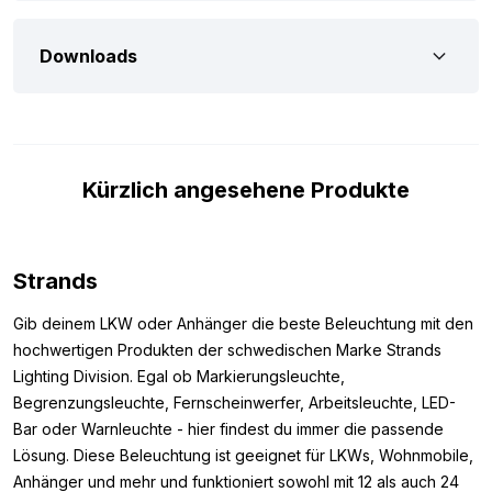
Straßenverkehr zugelassen. Dies liegt daran, dass die LED-
Lampe die Typgenehmigungen ECE R148 und ECE R149 besitzt.
Downloads
Abmessungen:
Da du vor dem Kauf wissen möchtest, ob die kleine LED bar mit
ihren Abmessungen dorthin passt, wo du sie montieren willst,
haben wir unten die Maße der LED bar notiert. Die
Kürzlich angesehene Produkte
Abmessungen der Strands Firefly LED bar sind wie folgt:
Höhe: 38,5 mm (51,5 mm inkl. Befestigung)
Breite: 277 mm
Strands
Dicke: 70 mm
Gib deinem LKW oder Anhänger die beste Beleuchtung mit den
Weitere Abmessungen:
hochwertigen Produkten der schwedischen Marke Strands
Lighting Division. Egal ob Markierungsleuchte,
Planst du, eine LED bar der Marke Strands an deinem Fahrzeug
Begrenzungsleuchte, Fernscheinwerfer, Arbeitsleuchte, LED-
zu montieren? Aber die Firefly LED bar 10″ ist nicht genau die
Bar oder Warnleuchte - hier findest du immer die passende
Lampe, nach der du suchst? Dann wisse, dass Strands die
Lösung. Diese Beleuchtung ist geeignet für LKWs, Wohnmobile,
Firefly auch noch in den folgenden Abmessungen verfügbar
Anhänger und mehr und funktioniert sowohl mit 12 als auch 24
hat.