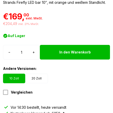
Strands Firefly LED bar 10″, mit orange und weißem Standlicht.
€169,
00
exkl. MwSt.
€204,49
inkl. 21% MwSt.
Auf Lager
Strands
−
+
In den Warenkorb
Firefly
LED
bar
Andere Versionen:
10
Zoll
10 Zoll
20 Zoll
Menge
Vergleichen
Vor 14:30 bestellt, heute versandt