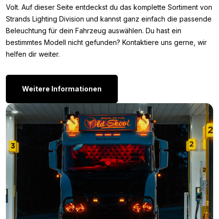
Volt. Auf dieser Seite entdeckst du das komplette Sortiment von
Strands Lighting Division und kannst ganz einfach die passende
Firefly 20 Zoll
Beleuchtung für dein Fahrzeug auswählen. Du hast ein
Bist du dennoch der Meinung, dass die Strands Firefly LED bar
bestimmtes Modell nicht gefunden? Kontaktiere uns gerne, wir
10 Zoll nicht die Lampe ist, nach der du suchst? Einfach weil die
helfen dir weiter.
Lichtleistung, Wattzahl oder Form nicht deinen Wünschen
entspricht? Dann schau dir
hier
das komplette Sortiment von
Strands an.
Weitere Informationen