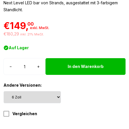
Next Level LED bar von Strands, ausgestattet mit 3-farbigem
Standlicht.
€149,
00
exkl. MwSt.
€180,29
inkl. 21% MwSt.
Auf Lager
Strands
−
+
In den Warenkorb
Siberia
Next
Level
Andere Versionen:
6
Zoll
Menge
Vergleichen