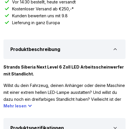
Vor 14:30 bestellt, heute versandt
Kostenloser Versand ab €250,-*
Kunden bewerten uns mit 9.8
Lieferung in ganz Europa
Produktbeschreibung
Strands Siberia Next Level 6 Zoll LED Arbeitsscheinwerfer
mit Standlicht.
Willst du dein Fahrzeug, deinen Anhänger oder deine Maschine
mit einer extrem hellen LED-Lampe ausstatten? Und willst du
dazu noch ein dreifarbiges Standlicht haben? Vielleicht ist der
Mehr lesen
Strands Siberia Next Level 6 Zoll LED Arbeitsscheinwerfer
genau die Lampe, die du suchst. Die LED-Lampe verfügt über 2
extrem helle LED-Punkte und liefert 4800 theoretische Lumen.
Die kleine LED bar mit Standlicht arbeitet mit 12 und 24 Volt. Das
Produktspezifikationen