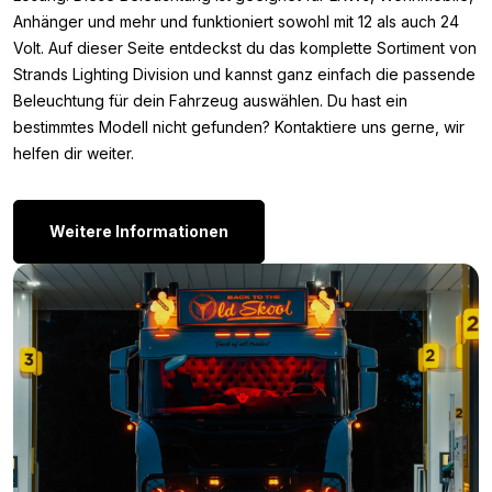
Strands Siberia Next Level 6 Zoll LED Arbeitsscheinwerfer nicht
Anhänger und mehr und funktioniert sowohl mit 12 als auch 24
die Lampe, nach der du suchst? Dann wisse, dass Strands die
Volt. Auf dieser Seite entdeckst du das komplette Sortiment von
Next Level auch noch in den folgenden Maßen verfügbar hat.
Strands Lighting Division und kannst ganz einfach die passende
Beleuchtung für dein Fahrzeug auswählen. Du hast ein
Next Level 11 Zoll
bestimmtes Modell nicht gefunden? Kontaktiere uns gerne, wir
Next Level 38 Zoll
helfen dir weiter.
Bist du am Ende doch der Meinung, dass die kleinste Strands
Siberia Next Level nicht die Lampe ist, nach der du suchst?
Einfach weil die Lichtleistung, Wattzahl oder Form nicht deinen
Weitere Informationen
Wünschen entspricht? Dann schau dir hier das komplette
Angebot von
Strands
an.