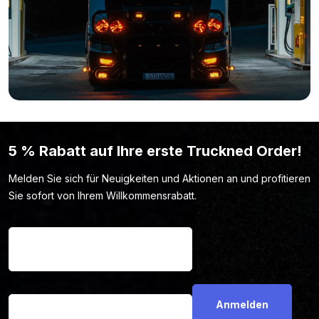
Zögerst du nach dem Betrachten aller Spezifikationen und
Fotos immer noch? Vielleicht, weil Form, Lichtleistung oder
Farbe des Siberia XP HEAT LED Arbeitsscheinwerfer 70W nicht
deinen Vorstellungen entsprechen? Dann schau dir hier das
komplette Sortiment von Strands an. Eventuell findest du dort
genau das Lampenmodell, nach dem du suchst.
5 % Rabatt auf Ihre erste Truckned Order!
Melden Sie sich für Neuigkeiten und Aktionen an und profitieren
Sie sofort von Ihrem Willkommensrabatt.
Name
*
E-Mail-Adresse
*