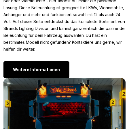
Bar oder Warnleuchte - hier findest du immer die passende
Abmessungen für dich aufgelistet. Der Strands Siberia XP HEAT
Lösung. Diese Beleuchtung ist geeignet für LKWs, Wohnmobile,
LED Arbeitsscheinwerfer mit 70W hat die folgenden
Anhänger und mehr und funktioniert sowohl mit 12 als auch 24
Abmessungen:
Volt. Auf dieser Seite entdeckst du das komplette Sortiment von
Höhe: 110,34 mm (119,17 mm inkl. Halterung)
Strands Lighting Division und kannst ganz einfach die passende
Breite: 110,44 mm
Beleuchtung für dein Fahrzeug auswählen. Du hast ein
Tiefe: 75,45 mm
bestimmtes Modell nicht gefunden? Kontaktiere uns gerne, wir
helfen dir weiter.
Andere Versionen:
Bist du auf der Suche nach einer LED-Lampe aus der Strands
Weitere Informationen
Siberia XP-Serie, aber die Strands Siberia XP HEAT 70W ist
nicht ganz das, was du suchst? Kein Problem! Die Siberia XP-
Serie umfasst mehrere Modelle, sodass du immer eine Lampe
findest, die zu deinen Wünschen passt. Unten findest du eine
Übersicht der anderen verfügbaren Optionen.
Siberia XP RED PANDA
Siberia XP RED FOX
Siberia XP QUBE