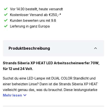
Vor 14:30 bestellt, heute versandt
Kostenloser Versand ab €250,-*
Kunden bewerten uns mit 9.8
Lieferung in ganz Europa
Produktbeschreibung
Strands Siberia XP HEAT LED Arbeitsscheinwerfer 70W,
für 12 und 24 Volt.
Suchst du eine LED-Lampe mit DUAL COLOR Standlicht und
einer beheizten Linse? Dann ist die Strands Siberia XP HEAT
vielleicht genau das, was du brauchst. Diese leistungsstarke
Mehr lesen
LED-Lampe hat 6 helle LED-Punkte und eine theoretische
Lichtleistung von 6000 Lumen. Dank des Betriebs mit sowohl 12
als 24 Volt kannst du sie einfach an deinem Auto, Wohnmobil,