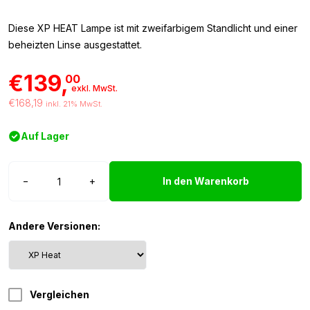
Diese XP HEAT Lampe ist mit zweifarbigem
Standlicht und einer
beheizten Linse ausgestattet.
€139,
00
exkl. MwSt.
€168,19
inkl. 21% MwSt.
Auf Lager
Strands
−
+
In den Warenkorb
Siberia
XP
HEAT
Andere Versionen:
LED
Lampe
Menge
Vergleichen