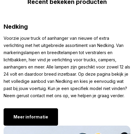
Recent bekeken producten
Breedte: 400 mm
Hoogte: 250 mm
Overige kleuren:
Nedking
Ben je wel opzoek naar een van aluminium gemaakt T.I.R. bord,
Voorzie jouw truck of aanhanger van nieuwe of extra
maar is de kleur ROOD/ZWART niet wat je zoekt? Bekijk dan
verlichting met het uitgebreide assortiment van Nedking. Van
hier de overige kleuren die Nedking aanbied:
markeringslampen en breedtelampen tot verstralers en
lichtbakken, hier vind je verlichting voor trucks, campers,
TIR bord ZILVER/ZWART
aanhangers en meer. Alle lampen zijn geschikt voor zowel 12 als
TIR bord ZWART/ROOD
24 volt en daardoor breed inzetbaar. Op deze pagina bekijk je
TIR bord ZWART/GEEL
het volledige aanbod van Nedking en kies je eenvoudig wat
TIR bord GEEL/ZWART
past bij jouw voertuig. Kun je een specifiek model niet vinden?
TIR bord BLAUW/WIT
Neem gerust contact met ons op, we helpen je graag verder.
TIR bord ZWART/WIT
TIR bord WIT/ZWART
TIR bord GROEN/WIT
Meer informatie
TIR bord ROOD/WIT
TIR bord WIT/ROOD