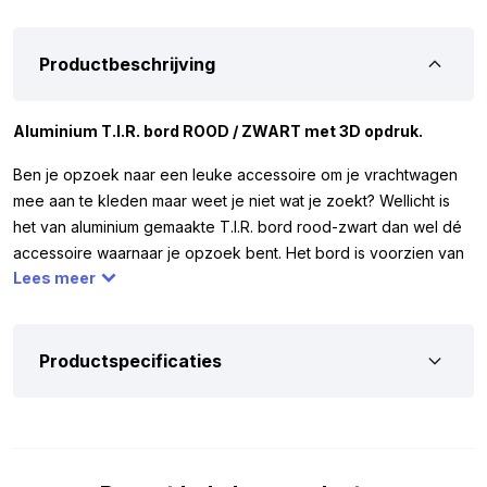
Productbeschrijving
Aluminium T.I.R. bord ROOD / ZWART met 3D opdruk.
Ben je opzoek naar een leuke accessoire om je vrachtwagen
mee aan te kleden maar weet je niet wat je zoekt? Wellicht is
het van aluminium gemaakte T.I.R. bord rood-zwart dan wel dé
accessoire waarnaar je opzoek bent. Het bord is voorzien van
Lees meer
3D opdruk letters en is eenvoudig op je vrachtwagen en/of
trailer te monteren.
Afmetingen:
Productspecificaties
Om er zeker van te zijn dat je het T.I.R. bord rood-zwart kunt
monteren waar je wilt, hebben we hieronder de afmetingen
genoteerd. De afmetingen van het rode aluminium bord met
zwarte letters zijn als volgt: