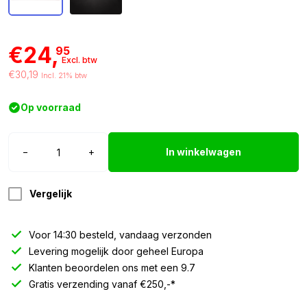
€24,
95
Excl. btw
€30,19
Incl. 21% btw
Op voorraad
T.I.R.
−
+
In winkelwagen
bord
ROOD
/
Vergelijk
ZWART
-
Voor 14:30 besteld, vandaag verzonden
40x25cm
Levering mogelijk door geheel Europa
aantal
Klanten beoordelen ons met een 9.7
Gratis verzending vanaf €250,-*