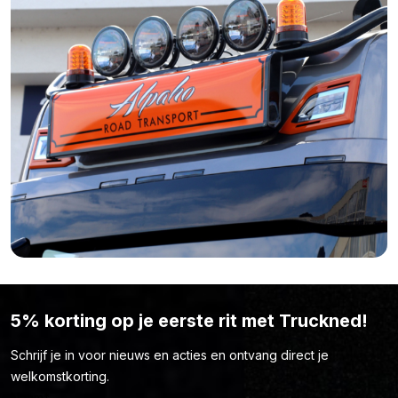
Bent je van mening dat het van aluminium gemaakte T.I.R. bord
ROOD / ZWART van Nedking niet is waarnaar je opzoek bent?
Simpelweg omdat de kleur, vorm of lengte niet naar wens is?
Bekijk dan hier het complete aanbod van het merk Nedking.
5% korting op je eerste rit met Truckned!
Schrijf je in voor nieuws en acties en ontvang direct je
welkomstkorting.
Naam
*