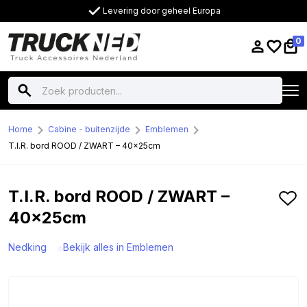
Levering door geheel Europa
0
Home
Cabine - buitenzijde
Emblemen
T.I.R. bord ROOD / ZWART – 40x25cm
T.I.R. bord ROOD / ZWART –
40x25cm
Nedking
Bekijk alles in Emblemen